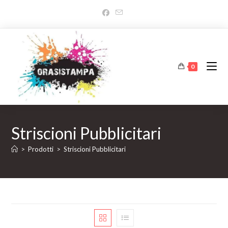
Salta
al
contenuto
0
Striscioni Pubblicitari
>
Prodotti
>
Striscioni Pubblicitari