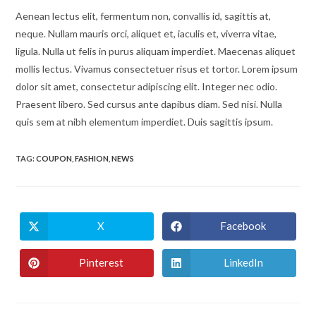
Aenean lectus elit, fermentum non, convallis id, sagittis at,
neque. Nullam mauris orci, aliquet et, iaculis et, viverra vitae,
ligula. Nulla ut felis in purus aliquam imperdiet. Maecenas aliquet
mollis lectus. Vivamus consectetuer risus et tortor. Lorem ipsum
dolor sit amet, consectetur adipiscing elit. Integer nec odio.
Praesent libero. Sed cursus ante dapibus diam. Sed nisi. Nulla
quis sem at nibh elementum imperdiet. Duis sagittis ipsum.
TAG
:
COUPON
,
FASHION
,
NEWS
X
Facebook
Opens
Opens
in
in
a
a
new
new
Pinterest
LinkedIn
Opens
Opens
window
window
in
in
a
a
new
new
window
window