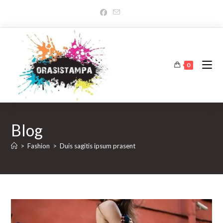
Salta
al
contenuto
0
Blog
>
Fashion
>
Duis sagitis ipsum prasent