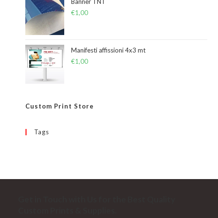
Banner TNT
€
1,00
Manifesti affissioni 4x3 mt
€
1,00
Custom Print Store
Tags
Get in Touch with Us for the Best Quality
Custom Prints & Supplies.