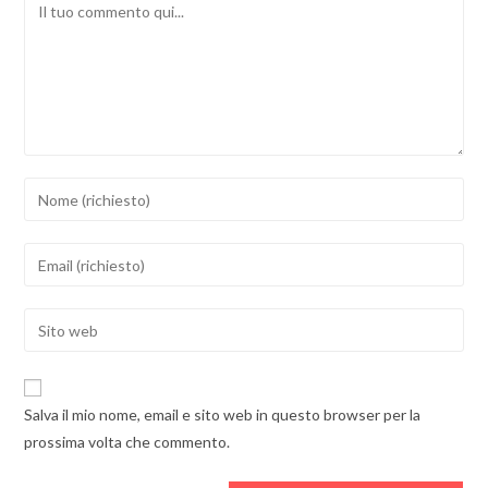
Commento
Inserisci
il
tuo
Inserisci
nome
il
o
tuo
Inserisci
nome
indirizzo
l'URL
utente
email
del
per
per
sito
commentare
Salva il mio nome, email e sito web in questo browser per la
commentare
web
prossima volta che commento.
(facoltativo)