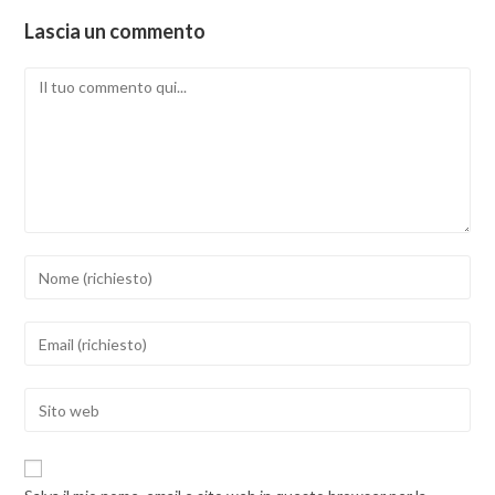
Lascia un commento
Commento
Inserisci
il
tuo
Inserisci
nome
il
o
tuo
Inserisci
nome
indirizzo
l'URL
utente
email
del
per
per
sito
commentare