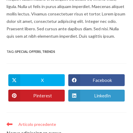
ligula. Nulla ut felis in purus aliquam imperdiet. Maecenas aliquet
mollis lectus. Vivamus consectetuer risus et tortor. Lorem ipsum
dolor sit amet, consectetur adipiscing elit. Integer nec odio.
Praesent libero. Sed cursus ante dapibus diam. Sed nisi. Nulla
quis sem at nibh elementum imperdiet. Duis sagittis ipsum.
TAG
:
SPECIAL OFFERS
,
TRENDS
X
Facebook
Opens
Opens
in
in
a
a
new
new
Pinterest
LinkedIn
Opens
Opens
window
window
in
in
a
a
new
new
window
window
Leggi
Articolo precedente
altri
Neque adipiscing an cursus