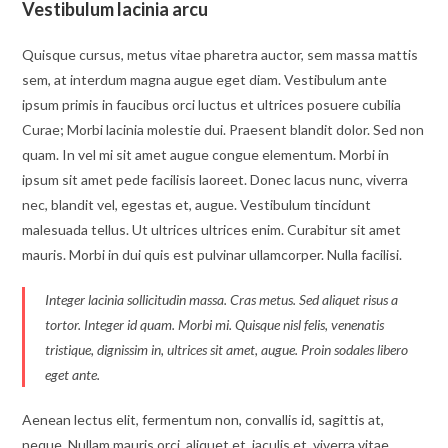
Vestibulum lacinia arcu
Quisque cursus, metus vitae pharetra auctor, sem massa mattis
sem, at interdum magna augue eget diam. Vestibulum ante
ipsum primis in faucibus orci luctus et ultrices posuere cubilia
Curae; Morbi lacinia molestie dui. Praesent blandit dolor. Sed non
quam. In vel mi sit amet augue congue elementum. Morbi in
ipsum sit amet pede facilisis laoreet. Donec lacus nunc, viverra
nec, blandit vel, egestas et, augue. Vestibulum tincidunt
malesuada tellus. Ut ultrices ultrices enim. Curabitur sit amet
mauris. Morbi in dui quis est pulvinar ullamcorper. Nulla facilisi.
Integer lacinia sollicitudin massa. Cras metus. Sed aliquet risus a
tortor. Integer id quam. Morbi mi. Quisque nisl felis, venenatis
tristique, dignissim in, ultrices sit amet, augue. Proin sodales libero
eget ante.
Aenean lectus elit, fermentum non, convallis id, sagittis at,
neque. Nullam mauris orci, aliquet et, iaculis et, viverra vitae,