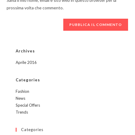
Salva il mio nome, email e sito web in questo browser per la
commentare
web
prossima volta che commento.
(facoltativo)
Archives
Aprile 2016
Categories
Fashion
News
Special Offers
Trends
Categories