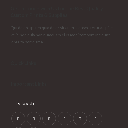
Get in Touch with Us for the Best Quality
Custom Prints & Supplies.
Qui dolore ipsum quia dolor sit amet, consec tetur adipisci
velit, sed quia non numquam eius modi tempora incidunt
lores ta porro ame.
Quick Links
Important Links
Follow Us