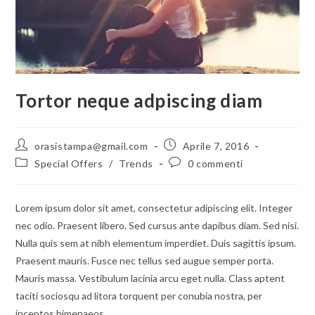
Tortor neque adpiscing diam
Autore
Articolo
orasistampa@gmail.com
Aprile 7, 2016
dell'articolo:
pubblicato:
Categoria
Commenti
Special Offers
/
Trends
0 commenti
dell'articolo:
dell'articolo:
Lorem ipsum dolor sit amet, consectetur adipiscing elit. Integer
nec odio. Praesent libero. Sed cursus ante dapibus diam. Sed nisi.
Nulla quis sem at nibh elementum imperdiet. Duis sagittis ipsum.
Praesent mauris. Fusce nec tellus sed augue semper porta.
Mauris massa. Vestibulum lacinia arcu eget nulla. Class aptent
taciti sociosqu ad litora torquent per conubia nostra, per
inceptos himenaeos.