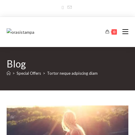
Salta
al
contenuto
0
Blog
>
Special Offers
>
Tortor neque adpiscing diam