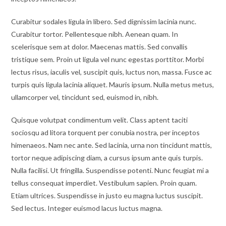
Curabitur sodales ligula in libero. Sed dignissim lacinia nunc.
Curabitur tortor. Pellentesque nibh. Aenean quam. In
scelerisque sem at dolor. Maecenas mattis. Sed convallis
tristique sem. Proin ut ligula vel nunc egestas porttitor. Morbi
lectus risus, iaculis vel, suscipit quis, luctus non, massa. Fusce ac
turpis quis ligula lacinia aliquet. Mauris ipsum. Nulla metus metus,
ullamcorper vel, tincidunt sed, euismod in, nibh.
Quisque volutpat condimentum velit. Class aptent taciti
sociosqu ad litora torquent per conubia nostra, per inceptos
himenaeos. Nam nec ante. Sed lacinia, urna non tincidunt mattis,
tortor neque adipiscing diam, a cursus ipsum ante quis turpis.
Nulla facilisi. Ut fringilla. Suspendisse potenti. Nunc feugiat mi a
tellus consequat imperdiet. Vestibulum sapien. Proin quam.
Etiam ultrices. Suspendisse in justo eu magna luctus suscipit.
Sed lectus. Integer euismod lacus luctus magna.